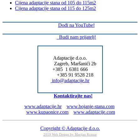
Cijena adaptacije stana od 105 do 115m2
Cijena adaptacije stana od 115 do 125m2
Dođi na YouTube!
Budi nam prijatelj!
Adaptacije d.o.o.
Zagreb, Maršanići 2b
+385 1 6381 666
+385 91 9528 218
info@adaptacije.hr
Kontaktirajte nas!
www.adaptacije.hr
www.bojanje-stana.com
www.kupaonice.com
www.adaptacije.com
Copyright © Adaptacije d.o.o.
2019 Web Design by Marijan Krznar