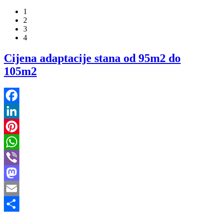
1
2
3
4
Cijena adaptacije stana od 95m2 do
105m2
Facebook
LinkedIn
Pinterest
WhatsApp
Viber
Mastodon
Email