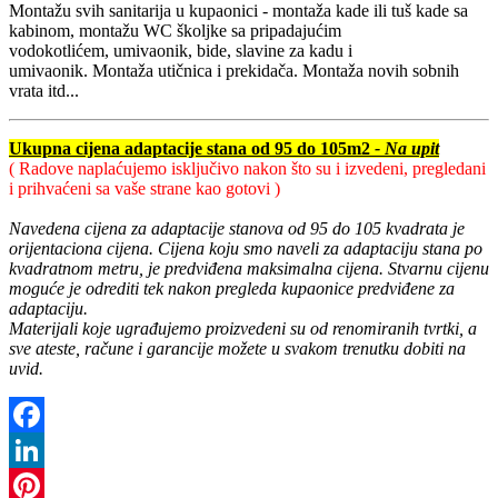
Montažu svih sanitarija u kupaonici - montaža kade ili tuš kade sa
kabinom, montažu WC školjke sa pripadajućim
vodokotlićem, umivaonik, bide, slavine za kadu i
umivaonik. Montaža utičnica i prekidača. Montaža novih sobnih
vrata itd...
Ukupna cijena adaptacije stana od 95 do 105m2
- Na upit
( Radove naplaćujemo isključivo nakon što su i izvedeni, pregledani
i prihvaćeni sa vaše strane kao gotovi )
Navedena cijena za adaptacije stanova od 95 do 105 kvadrata je
orijentaciona cijena. Cijena koju smo naveli za adaptaciju stana po
kvadratnom metru, je predviđena maksimalna cijena. Stvarnu cijenu
moguće je odrediti tek nakon pregleda kupaonice predviđene za
adaptaciju.
Materijali koje ugrađujemo proizvedeni su od renomiranih tvrtki, a
sve ateste, račune i garancije možete u svakom trenutku dobiti na
uvid.
Facebook
LinkedIn