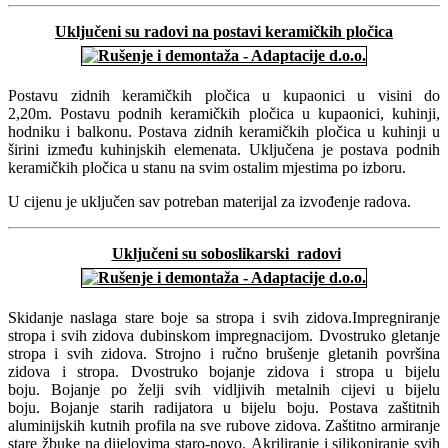
Uključeni su radovi na postavi keramičkih pločica
Postavu zidnih keramičkih pločica u kupaonici u visini do
2,20m. Postavu podnih keramičkih pločica u kupaonici, kuhinji,
hodniku i balkonu. Postava zidnih keramičkih pločica u kuhinji u
širini između kuhinjskih elemenata. Uključena je postava podnih
keramičkih pločica u stanu na svim ostalim mjestima po izboru.
U cijenu je uključen sav potreban materijal za izvođenje radova.
Uključeni su soboslikarski radovi
Skidanje naslaga stare boje sa stropa i svih zidova.Impregniranje
stropa i svih zidova dubinskom impregnacijom. Dvostruko gletanje
stropa i svih zidova. Strojno i ručno brušenje gletanih površina
zidova i stropa. Dvostruko bojanje zidova i stropa u bijelu
boju. Bojanje po želji svih vidljivih metalnih cijevi u bijelu
boju. Bojanje starih radijatora u bijelu boju. Postava zaštitnih
aluminijskih kutnih profila na sve rubove zidova. Zaštitno armiranje
stare žbuke na dijelovima staro-novo. Akriliranje i silikoniranje svih