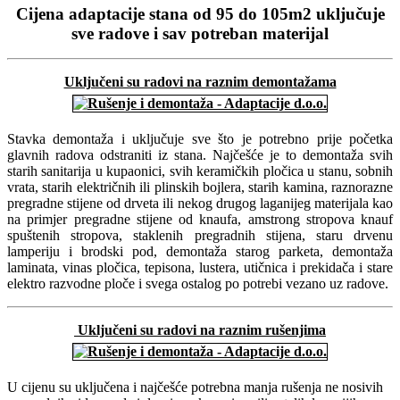
Share
Cijena adaptacije stana od 95 do 105m2 uključuje
sve radove i sav potreban materijal
Uključeni su radovi na raznim demontažama
Stavka demontaža i uključuje sve što je potrebno prije početka
glavnih radova odstraniti iz stana. Najčešće je to demontaža svih
starih sanitarija u kupaonici, svih keramičkih pločica u stanu, sobnih
vrata, starih električnih ili plinskih bojlera, starih kamina, raznorazne
pregradne stijene od drveta ili nekog drugog laganijeg materijala kao
na primjer pregradne stijene od knaufa, amstrong stropova knauf
spuštenih stropova, staklenih pregradnih stijena, staru drvenu
lamperiju i brodski pod, demontaža starog parketa, demontaža
laminata, vinas pločica, tepisona, lustera, utičnica i prekidača i stare
elektro razvodne ploče i svega ostalog po potrebi vezano uz radove.
Uključeni su r
adovi na raznim rušenjima
U cijenu su uključena i najčešće potrebna manja rušenja ne nosivih