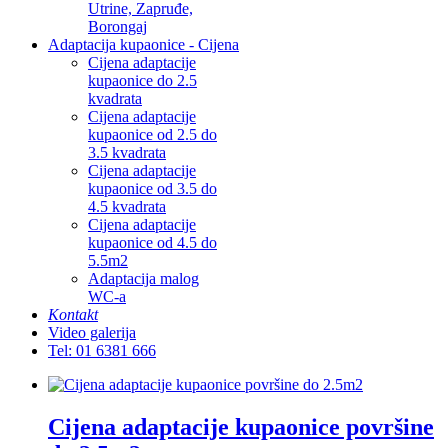
Utrine, Zapruđe,
Borongaj
Adaptacija kupaonice - Cijena
Cijena adaptacije
kupaonice do 2.5
kvadrata
Cijena adaptacije
kupaonice od 2.5 do
3.5 kvadrata
Cijena adaptacije
kupaonice od 3.5 do
4.5 kvadrata
Cijena adaptacije
kupaonice od 4.5 do
5.5m2
Adaptacija malog
WC-a
Kontakt
Video galerija
Tel: 01 6381 666
Cijena adaptacije kupaonice površine