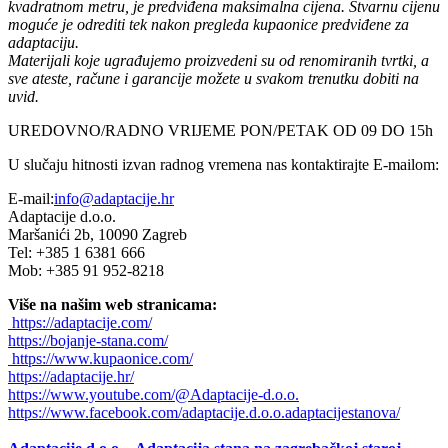
kvadratnom metru, je predviđena maksimalna cijena. Stvarnu cijenu
moguće je odrediti tek nakon pregleda kupaonice predviđene za
adaptaciju.
Materijali koje ugrađujemo proizvedeni su od renomiranih tvrtki, a
sve ateste, račune i garancije možete u svakom trenutku dobiti na
uvid.
UREDOVNO/RADNO VRIJEME PON/PETAK OD 09 DO 15h
U slučaju hitnosti izvan radnog vremena nas kontaktirajte E-mailom:
E-mail:
info@adaptacije.hr
Adaptacije d.o.o.
Maršanići 2b, 10090 Zagreb
Tel: +385 1 6381 666
Mob: +385 91 952-8218
Više na našim web stranicama:
https://adaptacije.com/
https://bojanje-stana.com/
https://www.kupaonice.com/
https://adaptacije.hr/
https://www.youtube.com/@Adaptacije-d.o.o.
https://www.facebook.com/adaptacije.d.o.o.adaptacijestanova/