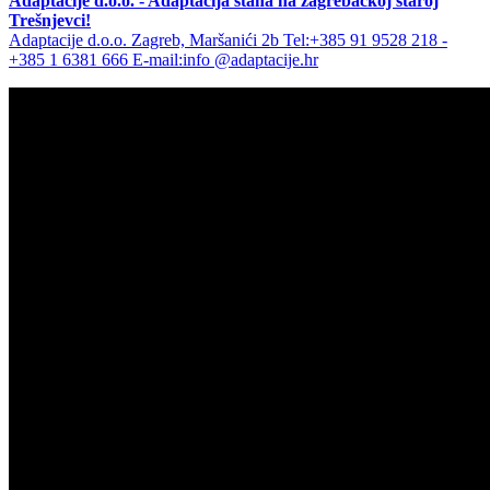
Adaptacije d.o.o. - Adaptacija stana na zagrebačkoj staroj
Trešnjevci!
Adaptacije d.o.o. Zagreb, Maršanići 2b Tel:+385 91 9528 218 -
+385 1 6381 666 E-mail:info @adaptacije.hr