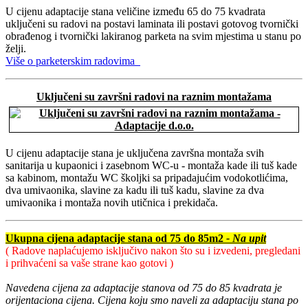
U cijenu adaptacije stana veličine između 65 do 75 kvadrata
uključeni su radovi na postavi laminata ili postavi gotovog tvornički
obrađenog i tvornički lakiranog parketa na svim mjestima u stanu po
želji.
Više o parketerskim radovima
Uključeni su završni radovi na raznim montažama
U cijenu adaptacije stana je uključena završna montaža svih
sanitarija u kupaonici i zasebnom WC-u - montaža kade ili tuš kade
sa kabinom, montažu WC školjki sa pripadajućim vodokotlićima,
dva umivaonika, slavine za kadu ili tuš kadu, slavine za dva
umivaonika i montaža novih utičnica i prekidača.
Ukupna cijena adaptacije stana od 75 do 85m2
- Na upit
( Radove naplaćujemo isključivo nakon što su i izvedeni, pregledani
i prihvaćeni sa vaše strane kao gotovi )
Navedena cijena za adaptacije stanova od 75 do 85 kvadrata je
orijentaciona cijena. Cijena koju smo naveli za adaptaciju stana po