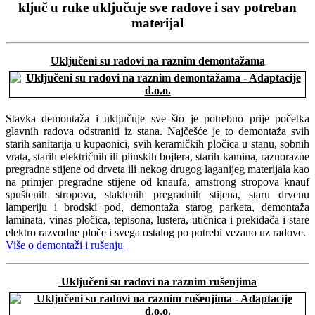
ključ u ruke uključuje sve radove i sav potreban
materijal
Uključeni su radovi na raznim demontažama
Stavka demontaža i uključuje sve što je potrebno prije početka
glavnih radova odstraniti iz stana. Najčešće je to demontaža svih
starih sanitarija u kupaonici, svih keramičkih pločica u stanu, sobnih
vrata, starih električnih ili plinskih bojlera, starih kamina, raznorazne
pregradne stijene od drveta ili nekog drugog laganijeg materijala kao
na primjer pregradne stijene od knaufa, amstrong stropova knauf
spuštenih stropova, staklenih pregradnih stijena, staru drvenu
lamperiju i brodski pod, demontaža starog parketa, demontaža
laminata, vinas pločica, tepisona, lustera, utičnica i prekidača i stare
elektro razvodne ploče i svega ostalog po potrebi vezano uz radove.
Više o demontaži i rušenju
Uključeni su r
adovi na raznim rušenjima