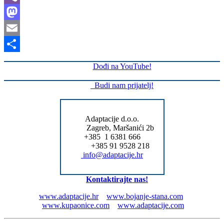
Viber
Mastodon
Email
Share
Dođi na YouTube!
Budi nam prijatelj!
Adaptacije d.o.o.
Zagreb, Maršanići 2b
+385 1 6381 666
+385 91 9528 218
info@adaptacije.hr
Kontaktirajte nas!
www.adaptacije.hr
www.bojanje-stana.com
www.kupaonice.com
www.adaptacije.com