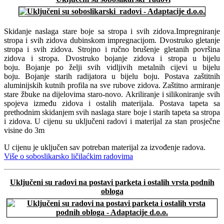
Skidanje naslaga stare boje sa stropa i svih zidova.Impregniranje
stropa i svih zidova dubinskom impregnacijom. Dvostruko gletanje
stropa i svih zidova. Strojno i ručno brušenje gletanih površina
zidova i stropa. Dvostruko bojanje zidova i stropa u bijelu
boju. Bojanje po želji svih vidljivih metalnih cijevi u bijelu
boju. Bojanje starih radijatora u bijelu boju. Postava zaštitnih
aluminijskih kutnih profila na sve rubove zidova. Zaštitno armiranje
stare žbuke na dijelovima staro-novo. Akriliranje i silikoniranje svih
spojeva između zidova i ostalih materijala. Postava tapeta sa
prethodnim skidanjem svih naslaga stare boje i starih tapeta sa stropa
i zidova. U cijenu su uključeni radovi i materijal za stan prosječne
visine do 3m
U cijenu je uključen sav potreban materijal za izvođenje radova.
Više o soboslikarsko ličilaćkim radovima
Uključeni su radovi na postavi parketa i ostalih vrsta podnih
obloga