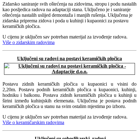
Zidarsko saniranje svih oštećenja na zidovima, stropu i podu nastalih
kao posljedica radova na adaptaciji stana. Uključeno je i saniranje
oštećenja nastalih uslijed demontaža i manjih rušenja. Uključena je
zidarska priprema zidova i poda u kuhinji i kupaonici za postavu
keramičkih pločica.
U cijenu je uključen sav potreban materijal za izvođenje radova.
Više o zidarskim radovima
Uključeni su radovi na postavi keramičkih pločica
Postavu zidnih keramičkih pločica u kupaonici u visini do
2,20m. Postavu podnih keramičkih pločica u kupaonici, kuhinji,
hodniku i balkonu. Postava zidnih keramičkih pločica u kuhinji u
širini između kuhinjskih elemenata. Uključena je postava podnih
keramičkih pločica u stanu na svim ostalim mjestima po izboru.
U cijenu je uključen sav potreban materijal za izvođenje radova.
Više o keramičarskim radovima
Uključeni su soboslikarski radovi