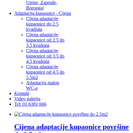
Utrine, Zapruđe,
Borongaj
Adaptacija kupaonice - Cijena
Cijena adaptacije
kupaonice do 2.5
kvadrata
Cijena adaptacije
kupaonice od 2.5 do
3.5 kvadrata
Cijena adaptacije
kupaonice od 3.5 do
4.5 kvadrata
Cijena adaptacije
kupaonice od 4.5 do
5.5m2
Adaptacija malog
WC-a
Kontakt
Video galerija
Tel: 01 6381 666
Cijena adaptacije kupaonice površine