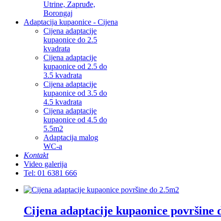
Utrine, Zapruđe,
Borongaj
Adaptacija kupaonice - Cijena
Cijena adaptacije
kupaonice do 2.5
kvadrata
Cijena adaptacije
kupaonice od 2.5 do
3.5 kvadrata
Cijena adaptacije
kupaonice od 3.5 do
4.5 kvadrata
Cijena adaptacije
kupaonice od 4.5 do
5.5m2
Adaptacija malog
WC-a
Kontakt
Video galerija
Tel: 01 6381 666
Cijena adaptacije kupaonice površine 