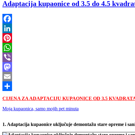
Adaptacija kupaonice od 3.5 do 4.5 kvadra
Facebook
LinkedIn
Pinterest
WhatsApp
Viber
Mastodon
Email
Share
C
IJENA ZA ADAPTACIJU KUPAONICE OD 3.5 KVADRAT
Moja kupaonica, samo mojih pet minuta
1. Adaptacija kupaonice uključuje demontažu stare opreme i sani