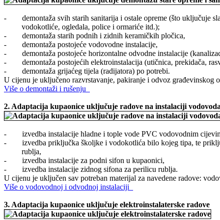
- demontaža svih starih sanitarija i ostale opreme (što uključuje sl
vodokotliće, ogledala, police i ormariće itd.);
- demontaža starih podnih i zidnih keramičkih pločica,
- demontaža postojeće vodovodne instalacije,
- demontaža postojeće horizontalne odvodne instalacije (kanalizac
- demontaža postojećih elektroinstalacija (utičnica, prekidača, rasvj
- demontaža grijaćeg tijela (radijatora) po potrebi.
U cijenu je uključeno razvrstavanje, pakiranje i odvoz građevinskog o
Više o demontaži i rušenju
2.
Adaptacija kupaonice uključuje radove
na instalaciji vodovoda
- izvedba instalacije hladne i tople vode PVC vodovodnim cijevi
- izvedba priključka školjke i vodokotlića bilo kojeg tipa, te priklj
rublja,
- izvedba instalacije za podni sifon u kupaonici,
- izvedba instalacije zidnog sifona za perilicu rublja.
U cijenu je uključen sav potreban materijal za navedene radove: vodovo
Više o vodovodnoj i odvodnoj instalaciji
3.
Adaptacija kupaonice uključuje e
lektroinstalaterske radove