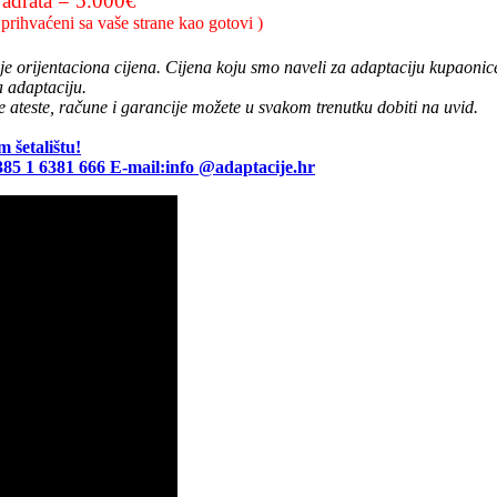
vadrata = 5.000€
prihvaćeni sa vaše strane kao gotovi )
e orijentaciona cijena. Cijena koju smo naveli za adaptaciju kupaoni
a adaptaciju.
e ateste, račune i garancije možete u svakom trenutku dobiti na uvid.
 šetalištu!
385 1 6381 666 E-mail:info @adaptacije.hr