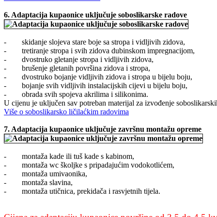
6.
Adaptacija kupaonice uključuje
soboslikarske radove
- skidanje slojeva stare boje sa stropa i vidljivih zidova,
- tretiranje stropa i svih zidova dubinskom impregnacijom,
- dvostruko gletanje stropa i vidljivih zidova,
- brušenje gletanih površina zidova i stropa,
- dvostruko bojanje vidljivih zidova i stropa u bijelu boju,
- bojanje svih vidljivih instalacijskih cijevi u bijelu boju,
- obrada svih spojeva akrilima i silikonima.
U cijenu je uključen sav potreban materijal za izvođenje soboslikarskih
Više o soboslikarsko ličilaćkim radovima
7.
Adaptacija kupaonice uključuje
završnu montažu opreme
- montaža kade ili tuš kade s kabinom,
- montaža wc školjke s pripadajućim vodokotlićem,
- montaža umivaonika,
- montaža slavina,
- montaža utičnica, prekidača i rasvjetnih tijela.