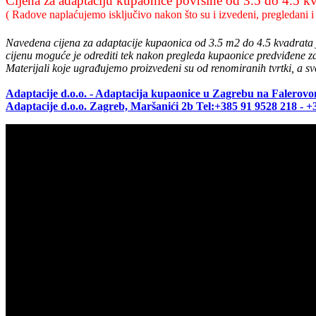
Cijena za adaptaciju kupaonice površine od 3.5 do 4.5 k
( Radove naplaćujemo isključivo nakon što su i izvedeni, pregledani i 
Navedena cijena za adaptacije kupaonica od 3.5 m2 do 4.5 kvadrata j
cijenu moguće je odrediti tek nakon pregleda kupaonice predviđene z
Materijali koje ugrađujemo proizvedeni su od renomiranih tvrtki, a sv
Adaptacije d.o.o. - Adaptacija kupaonice u Zagrebu na Falerovom
Adaptacije d.o.o. Zagreb, Maršanići 2b Tel:+385 91 9528 218 - +