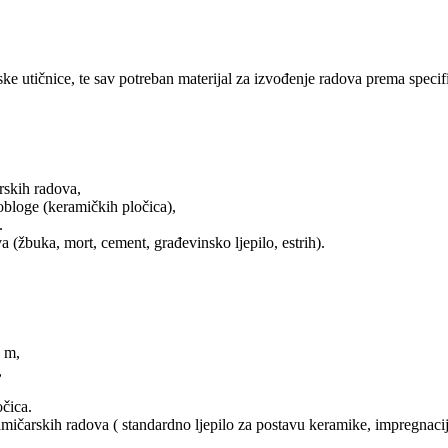
e utičnice, te sav potreban materijal za izvođenje radova prema specifik
rskih radova,
obloge (keramičkih pločica),
.
a (žbuka, mort, cement, građevinsko ljepilo, estrih).
 m,
,
očica.
čarskih radova ( standardno ljepilo za postavu keramike, impregnacija, f