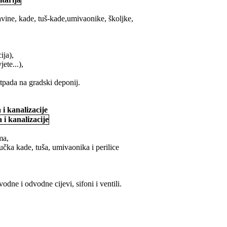
avine, kade, tuš-kade,umivaonike, školjke,
ija),
ete...),
tpada na gradski deponij.
 i kanalizacije
ma,
učka kade, tuša, umivaonika i perilice
dne i odvodne cijevi, sifoni i ventili.