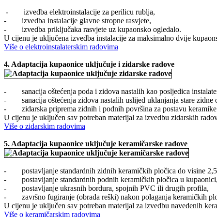
- izvedba elektroinstalacije za perilicu rublja,
- izvedba instalacije glavne stropne rasvjete,
- izvedba priključaka rasvjete uz kupaonsko ogledalo.
U cijenu je uključena izvedba instalacije za maksimalno dvije kupaonsk
Više o elektroinstalaterskim radovima
4.
Adaptacija kupaonice uključuje i z
idarske radove
- sanacija oštećenja poda i zidova nastalih kao posljedica instalate
- sanacija oštećenja zidova nastalih uslijed uklanjanja stare zidne 
- zidarska priprema zidnih i podnih površina za postavu keramike
U cijenu je uključen sav potreban materijal za izvedbu zidarskih radov
Više o zidarskim radovima
5.
Adaptacija kupaonice uključuje
keramičarske radove
- postavljanje standardnih zidnih keramičkih pločica do visine 2,5
- postavljanje standardnih podnih keramičkih pločica u kupaonici
- postavljanje ukrasnih bordura, spojnih PVC ili drugih profila,
- završno fugiranje (obrada reški) nakon polaganja keramičkih pl
U cijenu je uključen sav potreban materijal za izvedbu navedenih kerami
Više o keramičarskim radovima