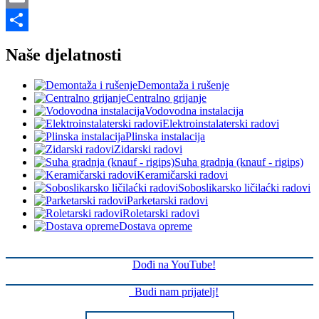
Email
Share
Naše djelatnosti
Demontaža i rušenje
Centralno grijanje
Vodovodna instalacija
Elektroinstalaterski radovi
Plinska instalacija
Zidarski radovi
Suha gradnja (knauf - rigips)
Keramičarski radovi
Soboslikarsko ličilaćki radovi
Parketarski radovi
Roletarski radovi
Dostava opreme
Dođi na YouTube!
Budi nam prijatelj!