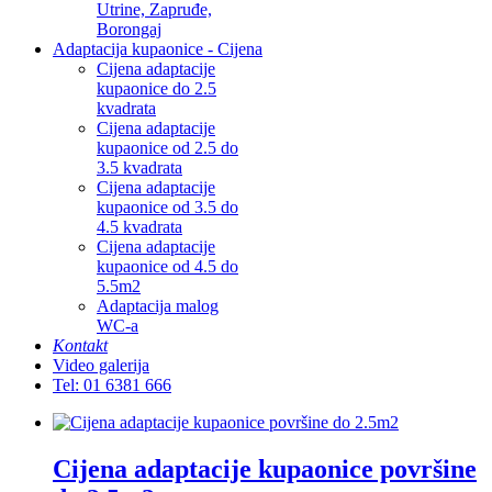
Utrine, Zapruđe,
Borongaj
Adaptacija kupaonice - Cijena
Cijena adaptacije
kupaonice do 2.5
kvadrata
Cijena adaptacije
kupaonice od 2.5 do
3.5 kvadrata
Cijena adaptacije
kupaonice od 3.5 do
4.5 kvadrata
Cijena adaptacije
kupaonice od 4.5 do
5.5m2
Adaptacija malog
WC-a
Kontakt
Video galerija
Tel: 01 6381 666
Cijena adaptacije kupaonice površine