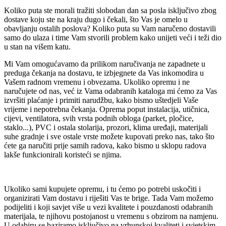
Koliko puta ste morali tražiti slobodan dan sa posla isključivo zbog
dostave koju ste na kraju dugo i čekali, što Vas je omelo u
obavljanju ostalih poslova? Koliko puta su Vam naručeno dostavili
samo do ulaza i time Vam stvorili problem kako unijeti veći i teži dio
u stan na višem katu.
Mi Vam omogućavamo da prilikom naručivanja ne zapadnete u
preduga čekanja na dostavu, te izbjegnete da Vas inkomodira u
Vašem radnom vremenu i obvezama. Ukoliko opremu i ne
naručujete od nas, već iz Vama odabranih kataloga mi ćemo za Vas
izvršiti plaćanje i primiti narudžbu, kako bismo uštedjeli Vaše
vrijeme i nepotrebna čekanja. Oprema poput instalacija, utičnica,
cijevi, ventilatora, svih vrsta podnih obloga (parket, pločice,
staklo...), PVC i ostala stolarija, prozori, klima uređaji, materijali
suhe gradnje i sve ostale vrste možete kupovati preko nas, tako što
ćete ga naručiti prije samih radova, kako bismo u sklopu radova
lakše funkcionirali koristeći se njima.
Ukoliko sami kupujete opremu, i tu ćemo po potrebi uskočiti i
organizirati Vam dostavu i riješiti Vas te brige. Tada Vam možemo
podijeliti i koji savjet više u vezi kvalitete i pouzdanosti odabranih
materijala, te njihovu postojanost u vremenu s obzirom na namjenu.
U odabiru se baziramo isključivo na vrhunskoj kvaliteti i svjetskim