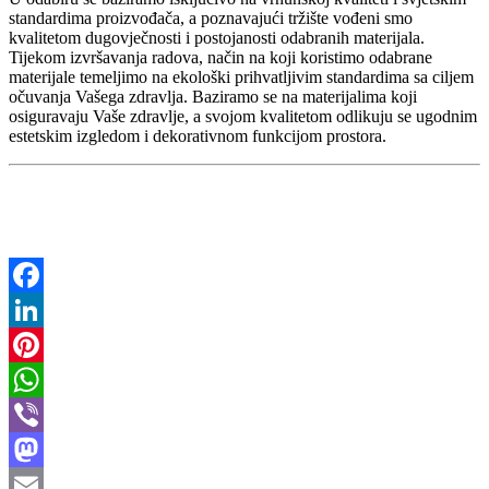
standardima proizvođača, a poznavajući tržište vođeni smo
kvalitetom dugovječnosti i postojanosti odabranih materijala.
Tijekom izvršavanja radova, način na koji koristimo odabrane
materijale temeljimo na ekološki prihvatljivim standardima sa ciljem
očuvanja Vašega zdravlja. Baziramo se na materijalima koji
osiguravaju Vaše zdravlje, a svojom kvalitetom odlikuju se ugodnim
estetskim izgledom i dekorativnom funkcijom prostora.
Facebook
LinkedIn
Pinterest
WhatsApp
Viber
Mastodon