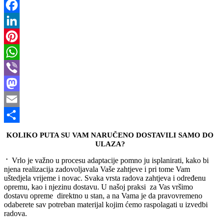
Facebook
LinkedIn
Pinterest
WhatsApp
Viber
Mastodon
Email
Share
KOLIKO PUTA SU VAM NARUČENO DOSTAVILI SAMO DO
ULAZA?
Vrlo je važno u procesu adaptacije pomno ju isplanirati, kako bi
njena realizacija zadovoljavala Vaše zahtjeve i pri tome Vam
uštedjela vrijeme i novac. Svaka vrsta radova zahtjeva i određenu
opremu, kao i njezinu dostavu. U našoj praksi za Vas vršimo
dostavu opreme direktno u stan, a na Vama je da pravovremeno
odaberete sav potreban materijal kojim ćemo raspolagati u izvedbi
radova.