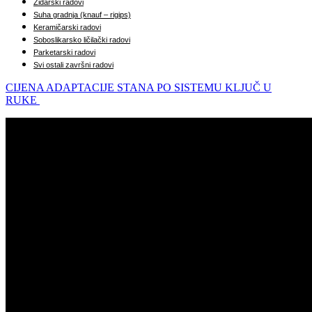
Zidarski radovi
Suha gradnja (knauf – rigips)
Keramičarski radovi
Soboslikarsko ličilački radovi
Parketarski radovi
Svi ostali završni radovi
CIJENA ADAPTACIJE STANA PO SISTEMU KLJUČ U
RUKE