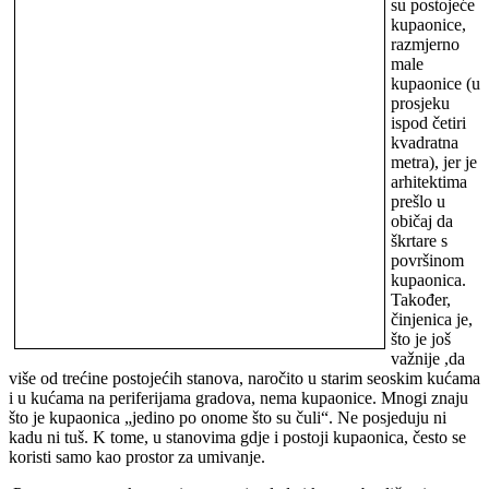
su postojeće
kupaonice,
razmjerno
male
kupaonice (u
prosjeku
ispod četiri
kvadratna
metra), jer je
arhitektima
prešlo u
običaj da
škrtare s
površinom
kupaonica.
Također,
činjenica je,
što je još
važnije ,da
više od trećine postojećih stanova, naročito u starim seoskim kućama
i u kućama na periferijama gradova, nema kupaonice. Mnogi znaju
što je kupaonica „jedino po onome što su čuli“. Ne posjeduju ni
kadu ni tuš. K tome, u stanovima gdje i postoji kupaonica, često se
koristi samo kao prostor za umivanje.