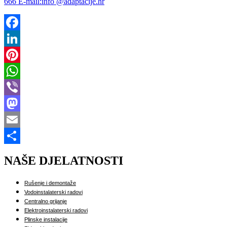
666 E-mail:info @adaptacije.hr
Facebook
LinkedIn
Pinterest
WhatsApp
Viber
Mastodon
Email
Share
NAŠE DJELATNOSTI
Rušenje i demontaže
Vodoinstalaterski radovi
Centralno grijanje
Elektroinstalaterski radovi
Plinske instalacije