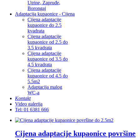
Utrine, Zapruđe,
Borongaj
Adaptacija kupaonice - Cijena
Cijena adaptacije
kupaonice do 2.5
kvadrata
Cijena adaptacije
kupaonice od 2.5 do
3.5 kvadrata
Cijena adaptacije
kupaonice od 3.5 do
4.5 kvadrata
Cijena adaptacije
kupaonice od 4.5 do
5.5m2
Adaptacija malog
WC-a
Kontakt
Video galerija
Tel: 01 6381 666
Cijena adaptacije kupaonice površine