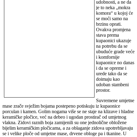
udobnosti, a ne da
je to neka „mokra
komora“ u kojoj će
se moći samo na
brzinu oprati.
Ovakva promjena
stava prema
kupaonici ukazuje
na potrebu da se
ubuduće grade veće
i komfornije
kupaonice no danas
i da se opreme i
urede tako da se
doimaju kao
udoban stambeni
prostor.
Suvremene umjetne
mase zrače svježim bojama postepeno potiskuju iz kupaonice
porculan i kamen. Golim nogama više se ne staje na klizave i hladne
keramičke pločice, već na debeo i ugodan prostirač od umjetnog
vlakna. Zidovi raznih boja zamijenili su one jednolične obložene
bijelim keramičkim pločicama, a za oblaganje zidova upotrebljavaju
se i velike ploče od umjetne mase, drvene obloge pa i tkanine. U