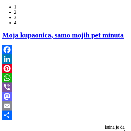
1
2
3
4
Moja kupaonica, samo mojih pet minuta
Facebook
LinkedIn
Pinterest
WhatsApp
Viber
Mastodon
Email
Share
Istina je da