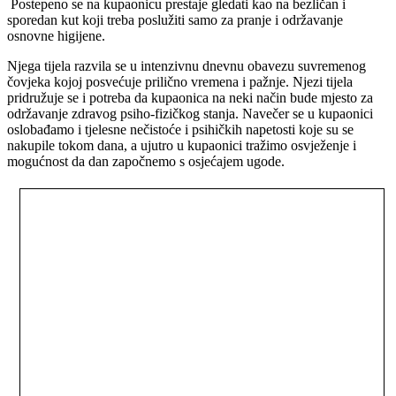
Postepeno se na kupaonicu prestaje gledati kao na bezličan i
sporedan kut koji treba poslužiti samo za pranje i održavanje
osnovne higijene.
Njega tijela razvila se u intenzivnu dnevnu obavezu suvremenog
čovjeka kojoj posvećuje prilično vremena i pažnje. Njezi tijela
pridružuje se i potreba da kupaonica na neki način bude mjesto za
održavanje zdravog psiho-fizičkog stanja. Navečer se u kupaonici
oslobađamo i tjelesne nečistoće i psihičkih napetosti koje su se
nakupile tokom dana, a ujutro u kupaonici tražimo osvježenje i
mogućnost da dan započnemo s osjećajem ugode.