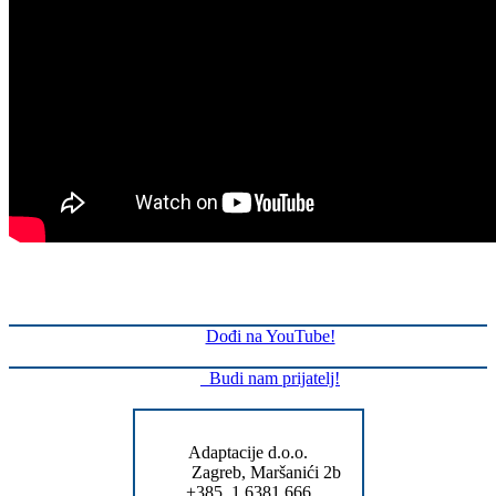
Dođi na YouTube!
Budi nam prijatelj!
Adaptacije d.o.o.
Zagreb, Maršanići 2b
+385 1 6381 666