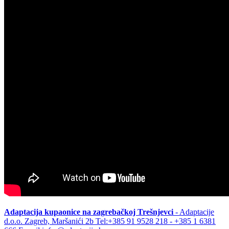
Adaptacija kupaonice na zagrebačkoj Trešnjevci
- Adaptacije
d.o.o. Zagreb, Maršanići 2b Tel:+385 91 9528 218 - +385 1 6381