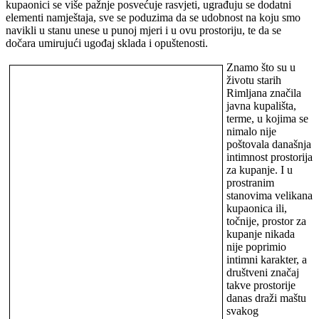
kupaonici se više pažnje posvećuje rasvjeti, ugrađuju se dodatni
elementi namještaja, sve se poduzima da se udobnost na koju smo
navikli u stanu unese u punoj mjeri i u ovu prostoriju, te da se
dočara umirujući ugođaj sklada i opuštenosti.
Znamo što su u
životu starih
Rimljana značila
javna kupališta,
terme, u kojima se
nimalo nije
poštovala današnja
intimnost prostorija
za kupanje. I u
prostranim
stanovima velikana
kupaonica ili,
točnije, prostor za
kupanje nikada
nije poprimio
intimni karakter, a
društveni značaj
takve prostorije
danas draži maštu
svakog